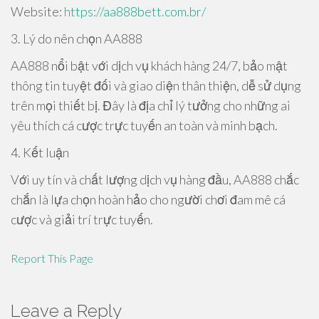
Website:
https://aa888bett.com.br/
3. Lý do nên chọn AA888
AA888 nổi bật với dịch vụ khách hàng 24/7, bảo mật
thông tin tuyệt đối và giao diện thân thiện, dễ sử dụng
trên mọi thiết bị. Đây là địa chỉ lý tưởng cho những ai
yêu thích cá cược trực tuyến an toàn và minh bạch.
4. Kết luận
Với uy tín và chất lượng dịch vụ hàng đầu, AA888 chắc
chắn là lựa chọn hoàn hảo cho người chơi đam mê cá
cược và giải trí trực tuyến.
Report This Page
Leave a Reply