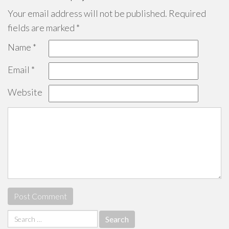
Your email address will not be published.
Required
fields are marked
*
Name
*
Email
*
Website
Search
for: